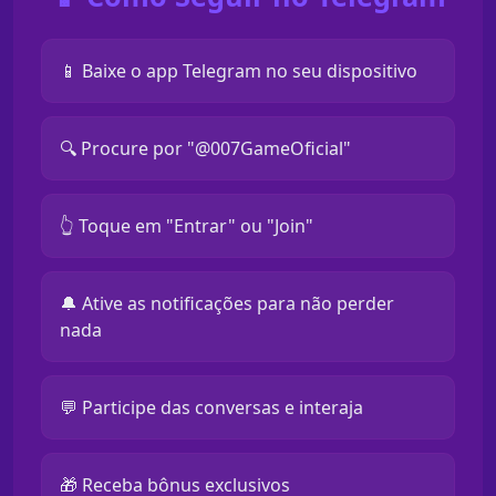
📱 Baixe o app Telegram no seu dispositivo
🔍 Procure por "@007GameOficial"
👆 Toque em "Entrar" ou "Join"
🔔 Ative as notificações para não perder
nada
💬 Participe das conversas e interaja
🎁 Receba bônus exclusivos