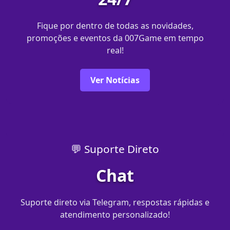
Fique por dentro de todas as novidades,
promoções e eventos da 007Game em tempo
real!
Ver Notícias
💬 Suporte Direto
Chat
Suporte direto via Telegram, respostas rápidas e
atendimento personalizado!