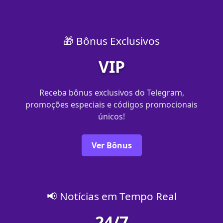
🎁 Bônus Exclusivos
VIP
Receba bônus exclusivos do Telegram,
promoções especiais e códigos promocionais
únicos!
Ver Bônus
📢 Notícias em Tempo Real
24/7