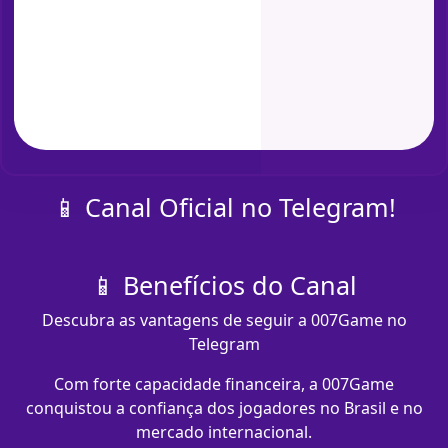
📱 Canal Oficial no Telegram!
📱 Benefícios do Canal
Descubra as vantagens de seguir a 007Game no
Telegram
Com forte capacidade financeira, a 007Game
conquistou a confiança dos jogadores no Brasil e no
mercado internacional.