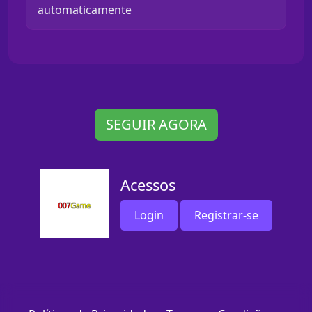
automaticamente
SEGUIR AGORA
Acessos
Login
Registrar-se