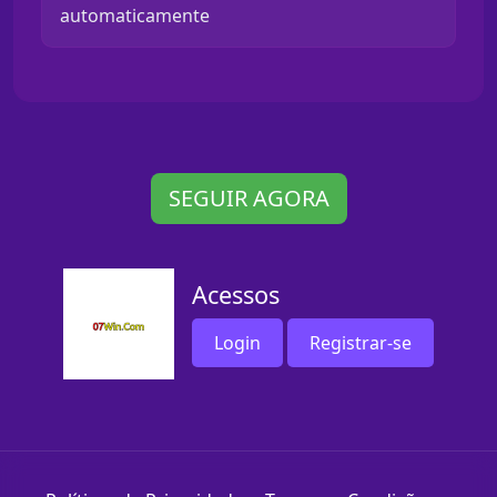
automaticamente
SEGUIR AGORA
Acessos
Login
Registrar-se