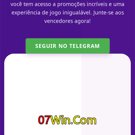
você tem acesso a promoções incríveis e uma
experiência de jogo inigualável. Junte-se aos
vencedores agora!
SEGUIR NO TELEGRAM