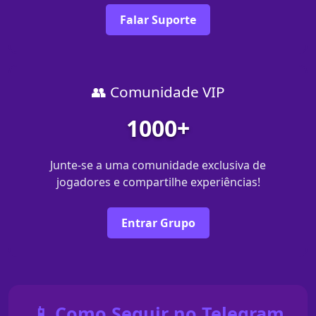
Falar Suporte
👥 Comunidade VIP
1000+
Junte-se a uma comunidade exclusiva de
jogadores e compartilhe experiências!
Entrar Grupo
📱 Como Seguir no Telegram