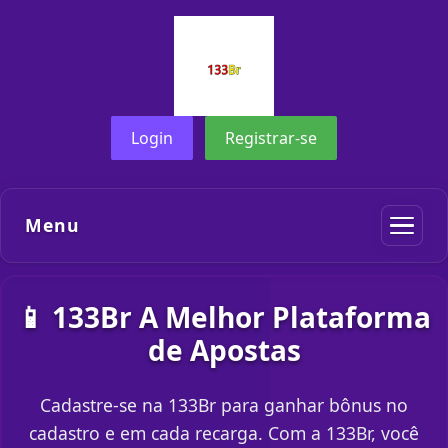
Login
Registrar-se
Menu
📱 133Br A Melhor Plataforma
de Apostas
Cadastre-se na 133Br para ganhar bônus no
cadastro e em cada recarga. Com a 133Br, você