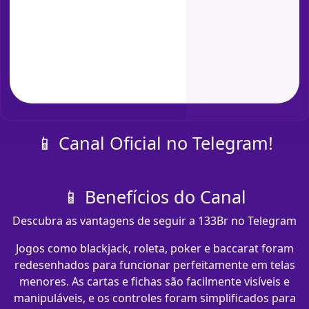
📱 Canal Oficial no Telegram!
📱 Benefícios do Canal
Descubra as vantagens de seguir a 133Br no Telegram
Jogos como blackjack, roleta, poker e baccarat foram
redesenhados para funcionar perfeitamente em telas
menores. As cartas e fichas são facilmente visíveis e
manipuláveis, e os controles foram simplificados para