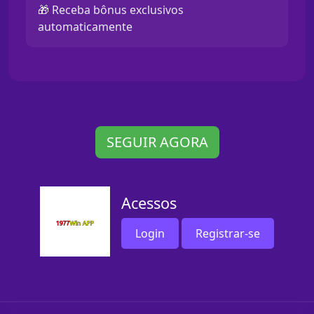
🎁 Receba bônus exclusivos
automaticamente
SEGUIR AGORA
Acessos
Login
Registrar-se