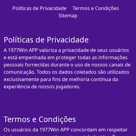
Políticas de Privacidade
Termos e Condições
Sitemap
Políticas de Privacidade
A 1977Win APP valoriza a privacidade de seus usuários
e está empenhada em proteger todas as informações
pessoais fornecidas durante o uso de nossos canais de
comunicação. Todos os dados coletados são utilizados
exclusivamente para fins de melhoria contínua da
experiência de nossos jogadores.
Termos e Condições
Os usuários da 1977Win APP concordam em respeitar