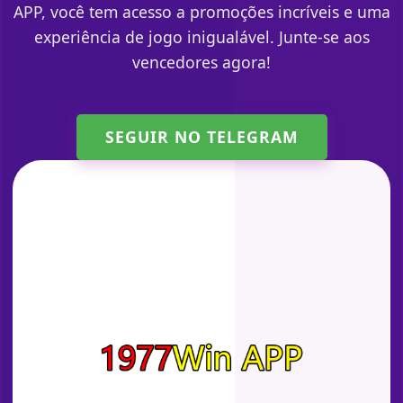
APP, você tem acesso a promoções incríveis e uma
experiência de jogo inigualável. Junte-se aos
vencedores agora!
SEGUIR NO TELEGRAM