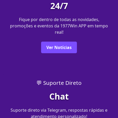
24/7
Fique por dentro de todas as novidades,
promoções e eventos da 1977Win APP em tempo
real!
Ver Notícias
💬 Suporte Direto
Chat
Suporte direto via Telegram, respostas rápidas e
atendimento personalizado!