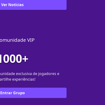
Ver Notícias
Comunidade VIP
1000+
unidade exclusiva de jogadores e
rtilhe experiências!
Entrar Grupo