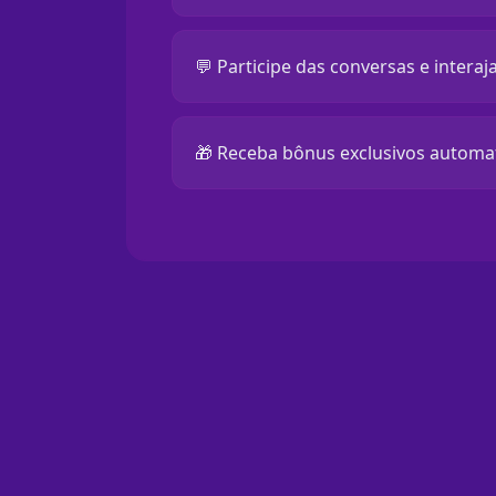
💬 Participe das conversas e interaj
🎁 Receba bônus exclusivos autom