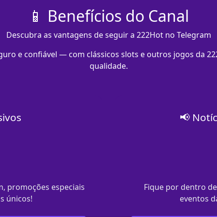
📱 Benefícios do Canal
Descubra as vantagens de seguir a 222Hot no Telegram
uro e confiável — com clássicos slots e outros jogos da 22
qualidade.
sivos
📢 Notí
m, promoções especiais
Fique por dentro d
s únicos!
eventos d