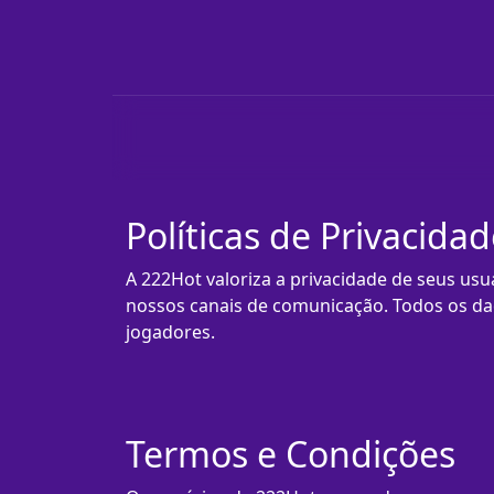
Políticas de Privacida
A 222Hot valoriza a privacidade de seus us
nossos canais de comunicação. Todos os dad
jogadores.
Termos e Condições