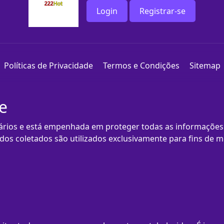
Login
Registrar-se
Políticas de Privacidade
Termos e Condições
Sitemap
de
uários e está empenhada em proteger todas as informações
os coletados são utilizados exclusivamente para fins de m