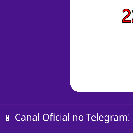
📱 Canal Oficial no Telegram!