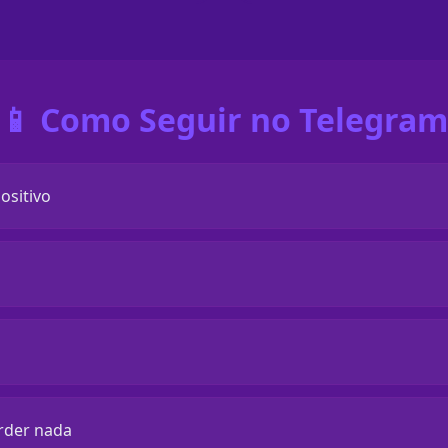
📱 Como Seguir no Telegram
ositivo
erder nada