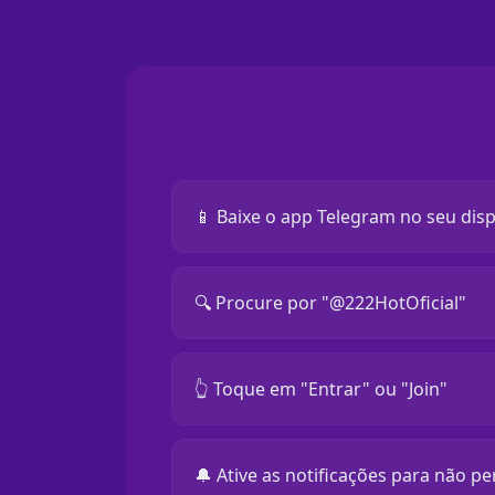
📱 Baixe o app Telegram no seu disp
🔍 Procure por "@222HotOficial"
👆 Toque em "Entrar" ou "Join"
🔔 Ative as notificações para não p