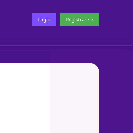
Login
Registrar-se