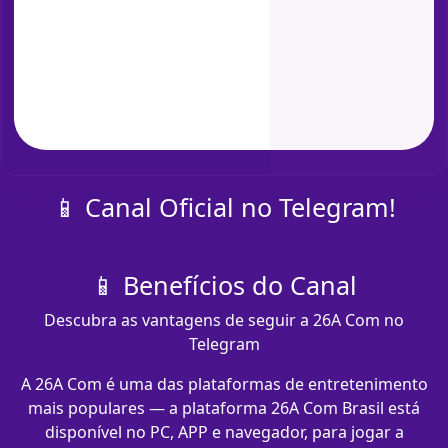
📱 Canal Oficial no Telegram!
📱 Benefícios do Canal
Descubra as vantagens de seguir a 26A Com no
Telegram
A 26A Com é uma das plataformas de entretenimento
mais populares — a plataforma 26A Com Brasil está
disponível no PC, APP e navegador, para jogar a