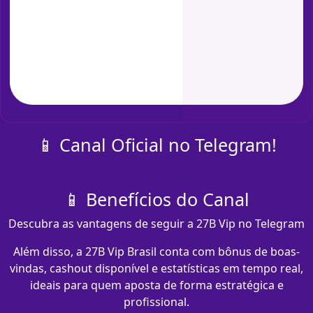
📱 Canal Oficial no Telegram!
📱 Benefícios do Canal
Descubra as vantagens de seguir a 27B Vip no Telegram
Além disso, a 27B Vip Brasil conta com bônus de boas-
vindas, cashout disponível e estatísticas em tempo real,
ideais para quem aposta de forma estratégica e
profissional.