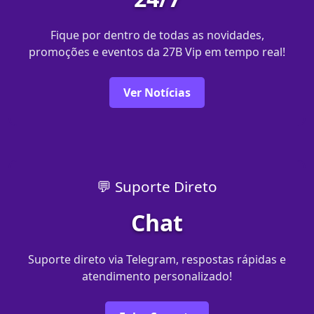
Fique por dentro de todas as novidades,
promoções e eventos da 27B Vip em tempo real!
Ver Notícias
💬 Suporte Direto
Chat
Suporte direto via Telegram, respostas rápidas e
atendimento personalizado!