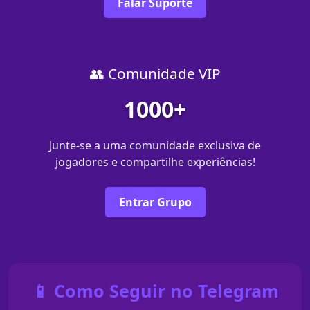
Falar Suporte
👥 Comunidade VIP
1000+
Junte-se a uma comunidade exclusiva de
jogadores e compartilhe experiências!
Entrar Grupo
📱 Como Seguir no Telegram