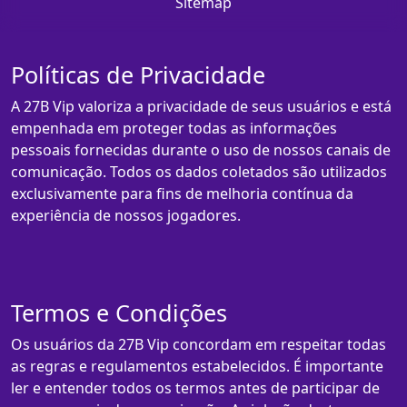
Sitemap
Políticas de Privacidade
A 27B Vip valoriza a privacidade de seus usuários e está
empenhada em proteger todas as informações
pessoais fornecidas durante o uso de nossos canais de
comunicação. Todos os dados coletados são utilizados
exclusivamente para fins de melhoria contínua da
experiência de nossos jogadores.
Termos e Condições
Os usuários da 27B Vip concordam em respeitar todas
as regras e regulamentos estabelecidos. É importante
ler e entender todos os termos antes de participar de