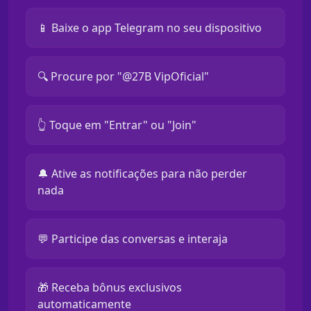
📱 Baixe o app Telegram no seu dispositivo
🔍 Procure por "@27B VipOficial"
👆 Toque em "Entrar" ou "Join"
🔔 Ative as notificações para não perder
nada
💬 Participe das conversas e interaja
🎁 Receba bônus exclusivos
automaticamente