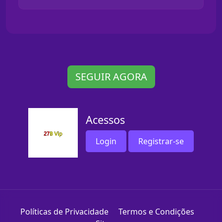
SEGUIR AGORA
Acessos
Login
Registrar-se
Políticas de Privacidade
Termos e Condições