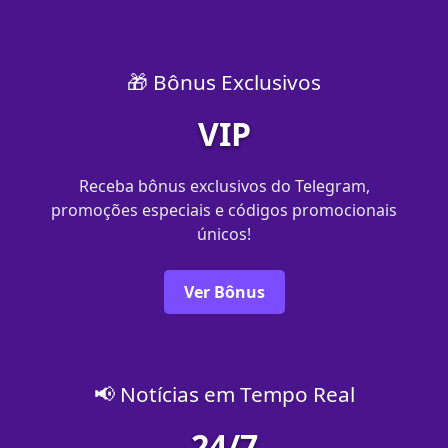
🎁 Bônus Exclusivos
VIP
Receba bônus exclusivos do Telegram,
promoções especiais e códigos promocionais
únicos!
Ver Bônus
📢 Notícias em Tempo Real
24/7