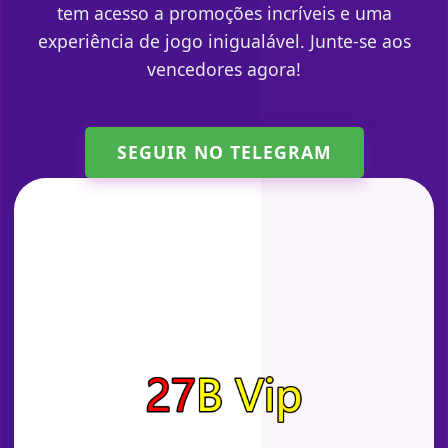
tem acesso a promoções incríveis e uma
experiência de jogo inigualável. Junte-se aos
vencedores agora!
SEGUIR NO TELEGRAM