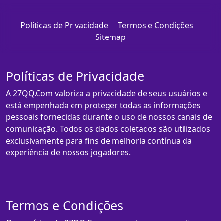
Políticas de Privacidade
Termos e Condições
Sitemap
Políticas de Privacidade
A 27QQ.Com valoriza a privacidade de seus usuários e
está empenhada em proteger todas as informações
pessoais fornecidas durante o uso de nossos canais de
comunicação. Todos os dados coletados são utilizados
exclusivamente para fins de melhoria contínua da
experiência de nossos jogadores.
Termos e Condições