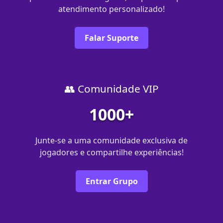
atendimento personalizado!
Falar Suporte
👥 Comunidade VIP
1000+
Junte-se a uma comunidade exclusiva de
jogadores e compartilhe experiências!
Entrar Grupo