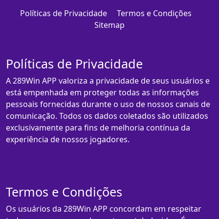
Políticas de Privacidade
Termos e Condições
Sitemap
Políticas de Privacidade
A 289Win APP valoriza a privacidade de seus usuários e
está empenhada em proteger todas as informações
pessoais fornecidas durante o uso de nossos canais de
comunicação. Todos os dados coletados são utilizados
exclusivamente para fins de melhoria contínua da
experiência de nossos jogadores.
Termos e Condições
Os usuários da 289Win APP concordam em respeitar