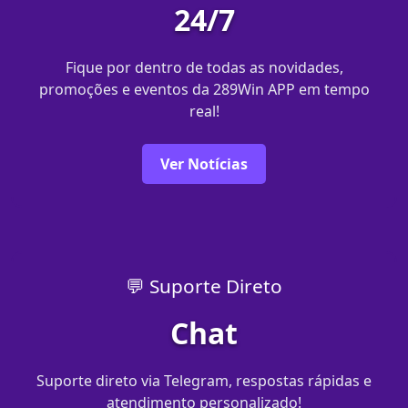
24/7
Fique por dentro de todas as novidades,
promoções e eventos da 289Win APP em tempo
real!
Ver Notícias
💬 Suporte Direto
Chat
Suporte direto via Telegram, respostas rápidas e
atendimento personalizado!