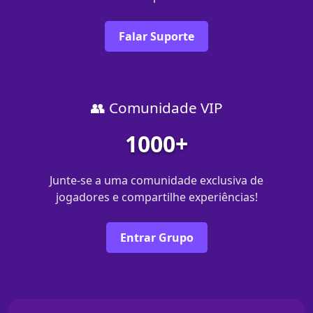
Falar Suporte
👥 Comunidade VIP
1000+
Junte-se a uma comunidade exclusiva de
jogadores e compartilhe experiências!
Entrar Grupo