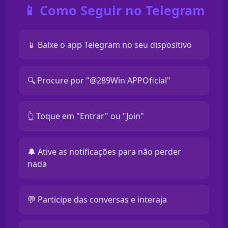
📱 Como Seguir no Telegram
📱 Baixe o app Telegram no seu dispositivo
🔍 Procure por "@289Win APPOficial"
👆 Toque em "Entrar" ou "Join"
🔔 Ative as notificações para não perder
nada
💬 Participe das conversas e interaja