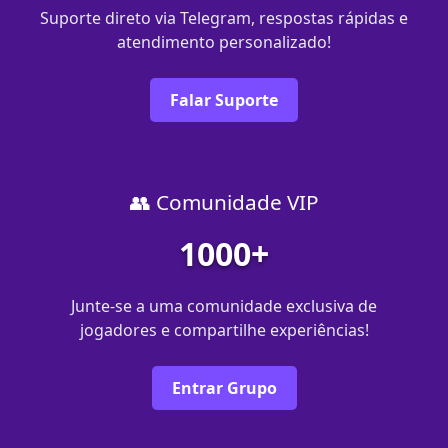
Suporte direto via Telegram, respostas rápidas e
atendimento personalizado!
Falar Suporte
👥 Comunidade VIP
1000+
Junte-se a uma comunidade exclusiva de
jogadores e compartilhe experiências!
Entrar Grupo