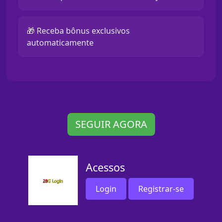
🎁 Receba bônus exclusivos
automaticamente
SEGUIR AGORA
Acessos
Login
Registrar-se