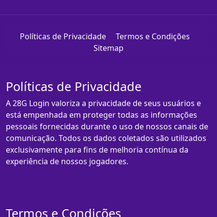
Políticas de Privacidade
Termos e Condições
Sitemap
Políticas de Privacidade
A 28G Login valoriza a privacidade de seus usuários e
está empenhada em proteger todas as informações
pessoais fornecidas durante o uso de nossos canais de
comunicação. Todos os dados coletados são utilizados
exclusivamente para fins de melhoria contínua da
experiência de nossos jogadores.
Termos e Condições