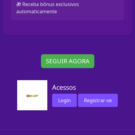
🎁 Receba bônus exclusivos
automaticamente
SEGUIR AGORA
Acessos
Login
Registrar-se