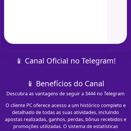
📱 Canal Oficial no Telegram!
📱 Benefícios do Canal
Descubra as vantagens de seguir a 3444 no Telegram
O cliente PC oferece acesso a um histórico completo e
detalhado de todas as suas atividades, incluindo
apostas realizadas, ganhos, perdas, bônus recebidos e
promoções utilizadas. O sistema de estatísticas