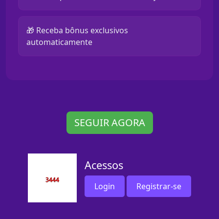
🎁 Receba bônus exclusivos
automaticamente
SEGUIR AGORA
Acessos
Login
Registrar-se