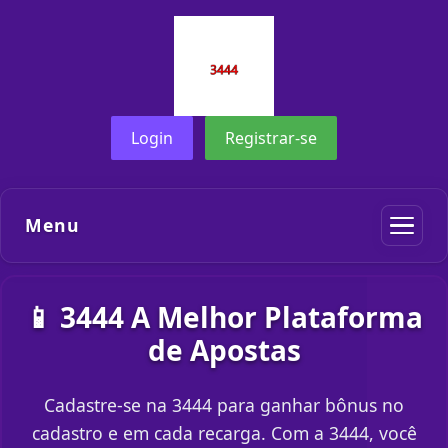
Login
Registrar-se
Menu
📱 3444 A Melhor Plataforma
de Apostas
Cadastre-se na 3444 para ganhar bônus no
cadastro e em cada recarga. Com a 3444, você