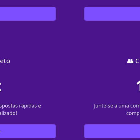
reto
👥 
t
espostas rápidas e
Junte-se a uma com
lizado!
compa
e