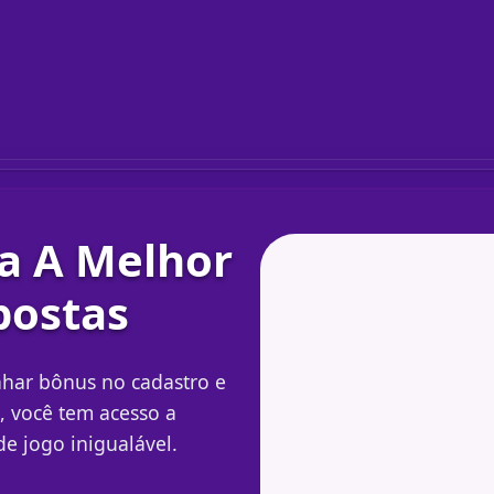
ma A Melhor
postas
nhar bônus no cadastro e
, você tem acesso a
e jogo inigualável.