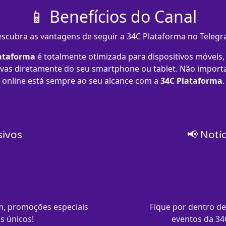
📱 Benefícios do Canal
scubra as vantagens de seguir a 34C Plataforma no Teleg
ataforma
é totalmente otimizada para dispositivos móveis,
tivas diretamente do seu smartphone ou tablet. Não import
online está sempre ao seu alcance com a
34C Plataforma
.
sivos
📢 Notí
m, promoções especiais
Fique por dentro d
s únicos!
eventos da 34