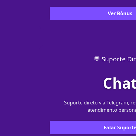
Ver Bônus
💬 Suporte Di
Cha
Suporte direto via Telegram, r
atendimento persona
Falar Suport