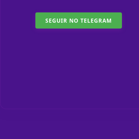
SEGUIR NO TELEGRAM