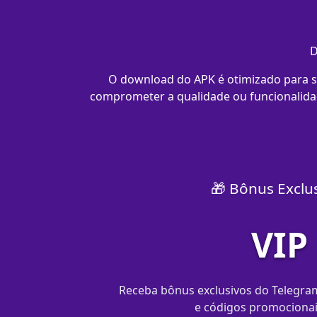
D
O download do APK é otimizado para se
comprometer a qualidade ou funcionalidad
🎁 Bônus Exclu
VIP
Receba bônus exclusivos do Telegra
e códigos promocionai