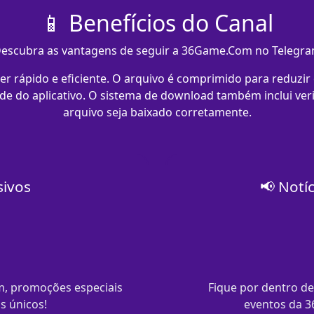
📱 Benefícios do Canal
escubra as vantagens de seguir a 36Game.Com no Telegr
r rápido e eficiente. O arquivo é comprimido para reduzi
e do aplicativo. O sistema de download também inclui verif
arquivo seja baixado corretamente.
sivos
📢 Notí
m, promoções especiais
Fique por dentro d
s únicos!
eventos da 