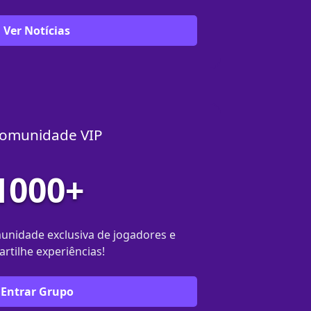
Ver Notícias
Comunidade VIP
1000+
unidade exclusiva de jogadores e
rtilhe experiências!
Entrar Grupo