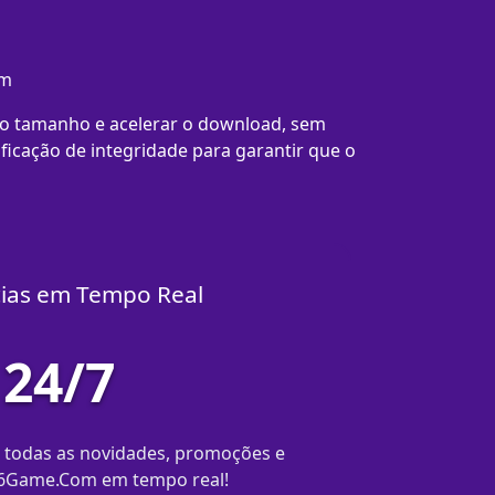
am
r o tamanho e acelerar o download, sem
icação de integridade para garantir que o
cias em Tempo Real
24/7
e todas as novidades, promoções e
36Game.Com em tempo real!