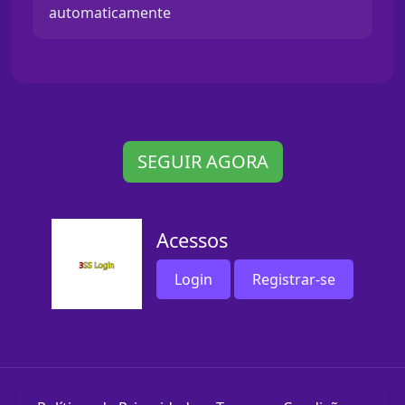
automaticamente
SEGUIR AGORA
Acessos
Login
Registrar-se