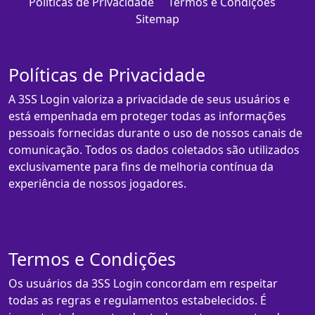
Políticas de Privacidade
Termos e Condições
Sitemap
Políticas de Privacidade
A 3SS Login valoriza a privacidade de seus usuários e
está empenhada em proteger todas as informações
pessoais fornecidas durante o uso de nossos canais de
comunicação. Todos os dados coletados são utilizados
exclusivamente para fins de melhoria contínua da
experiência de nossos jogadores.
Termos e Condições
Os usuários da 3SS Login concordam em respeitar
todas as regras e regulamentos estabelecidos. É