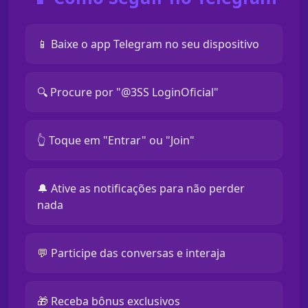
📱 Baixe o app Telegram no seu dispositivo
🔍 Procure por "@3SS LoginOficial"
👆 Toque em "Entrar" ou "Join"
🔔 Ative as notificações para não perder
nada
💬 Participe das conversas e interaja
🎁 Receba bônus exclusivos