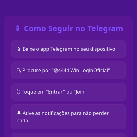
📱 Como Seguir no Telegram
📱 Baixe o app Telegram no seu dispositivo
🔍 Procure por "@4444 Win LoginOficial"
👆 Toque em "Entrar" ou "Join"
🔔 Ative as notificações para não perder
nada