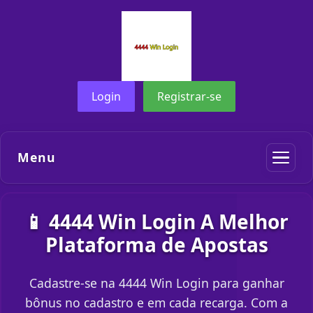
Login
Registrar-se
Menu
📱 4444 Win Login A Melhor
Plataforma de Apostas
Cadastre-se na 4444 Win Login para ganhar
bônus no cadastro e em cada recarga. Com a