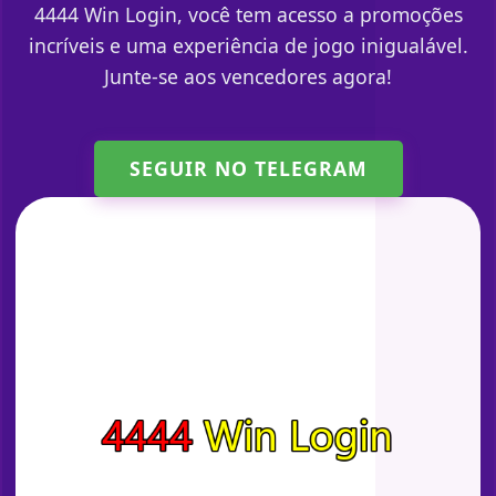
4444 Win Login, você tem acesso a promoções
incríveis e uma experiência de jogo inigualável.
Junte-se aos vencedores agora!
SEGUIR NO TELEGRAM