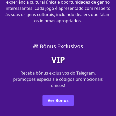
experiência cultural única e oportunidades de ganho
interessantes. Cada jogo é apresentado com respeito
às suas origens culturais, incluindo dealers que falam
os idiomas apropriados.
🎁 Bônus Exclusivos
VIP
Receba bônus exclusivos do Telegram,
promoções especiais e códigos promocionais
únicos!
Ver Bônus