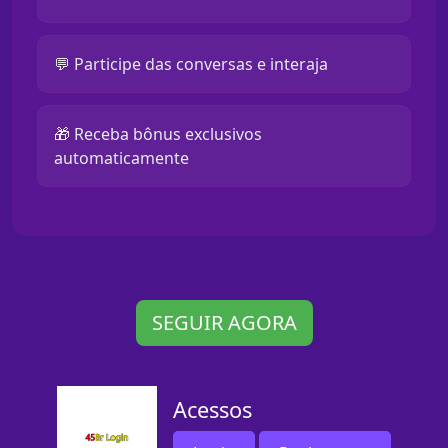
💬 Participe das conversas e interaja
🎁 Receba bônus exclusivos
automaticamente
SEGUIR AGORA
Acessos