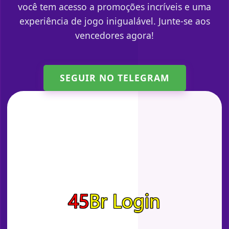
você tem acesso a promoções incríveis e uma
experiência de jogo inigualável. Junte-se aos
vencedores agora!
SEGUIR NO TELEGRAM