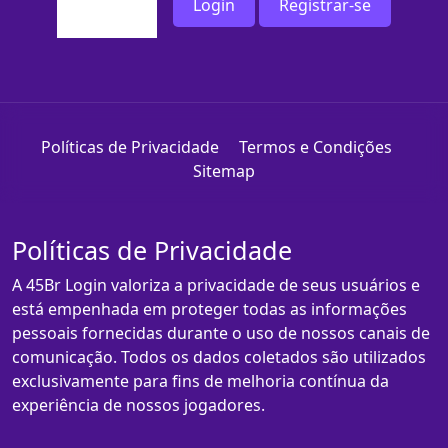
Login
Registrar-se
Políticas de Privacidade
Termos e Condições
Sitemap
Políticas de Privacidade
A 45Br Login valoriza a privacidade de seus usuários e
está empenhada em proteger todas as informações
pessoais fornecidas durante o uso de nossos canais de
comunicação. Todos os dados coletados são utilizados
exclusivamente para fins de melhoria contínua da
experiência de nossos jogadores.