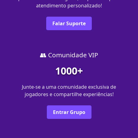
atendimento personalizado!
Falar Suporte
👥 Comunidade VIP
1000+
Junte-se a uma comunidade exclusiva de
jogadores e compartilhe experiências!
Entrar Grupo