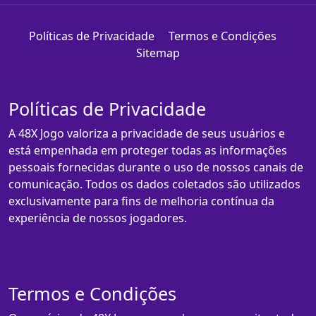
Políticas de Privacidade
Termos e Condições
Sitemap
Políticas de Privacidade
A 48X Jogo valoriza a privacidade de seus usuários e
está empenhada em proteger todas as informações
pessoais fornecidas durante o uso de nossos canais de
comunicação. Todos os dados coletados são utilizados
exclusivamente para fins de melhoria contínua da
experiência de nossos jogadores.
Termos e Condições