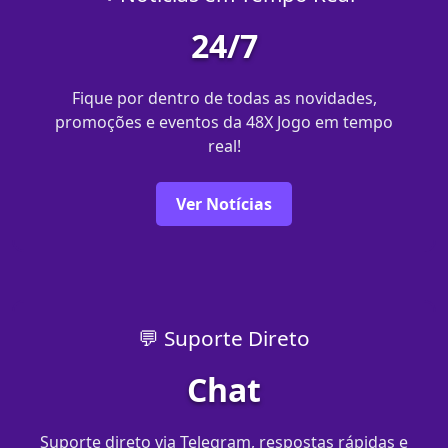
24/7
Fique por dentro de todas as novidades,
promoções e eventos da 48X Jogo em tempo
real!
Ver Notícias
💬 Suporte Direto
Chat
Suporte direto via Telegram, respostas rápidas e