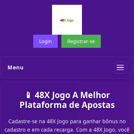
Login
Registrar-se
Menu
📱 48X Jogo A Melhor
Plataforma de Apostas
Cadastre-se na 48X Jogo para ganhar bônus no
cadastro e em cada recarga. Com a 48X Jogo, você