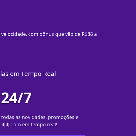
a velocidade, com bônus que vão de R$88 a
cias em Tempo Real
24/7
e todas as novidades, promoções e
 4J4J.Com em tempo real!