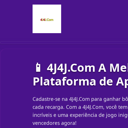
📱 4J4J.Com A Me
Plataforma de A
Cadastre-se na 4J4J.Com para ganhar b
cada recarga. Com a 4J4J.Com, você te
incríveis e uma experiência de jogo inig
vencedores agora!