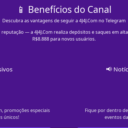
📱 Benefícios do Canal
Descubra as vantagens de seguir a 4J4J.Com no Telegram
r reputação — a 4J4J.Com realiza depósitos e saques em alt
R$8.888 para novos usuários.
sivos
📢 Notí
m, promoções especiais
Fique por dentro d
s únicos!
eventos da