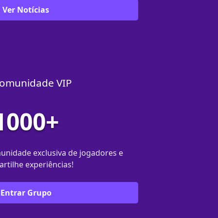
Ver Notícias
Comunidade VIP
1000+
unidade exclusiva de jogadores e
rtilhe experiências!
Entrar Grupo