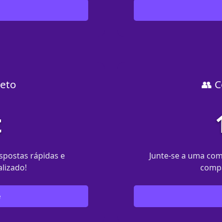
reto
👥 
t
espostas rápidas e
Junte-se a uma com
lizado!
compa
e