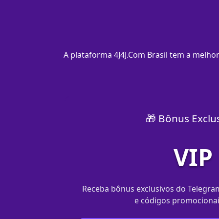
A plataforma 4J4J.Com Brasil tem a melho
🎁 Bônus Exclu
VIP
Receba bônus exclusivos do Telegra
e códigos promocionai