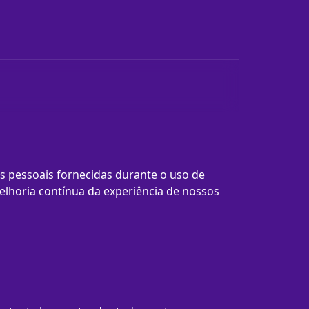
s pessoais fornecidas durante o uso de
elhoria contínua da experiência de nossos