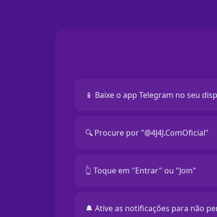
📱 Baixe o app Telegram no seu disp
🔍 Procure por "@4J4J.ComOficial"
👆 Toque em "Entrar" ou "Join"
🔔 Ative as notificações para não p