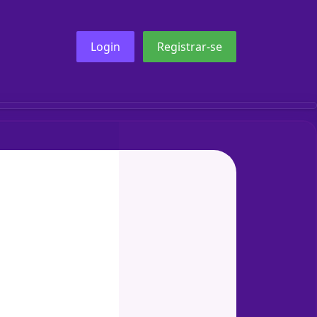
Login
Registrar-se