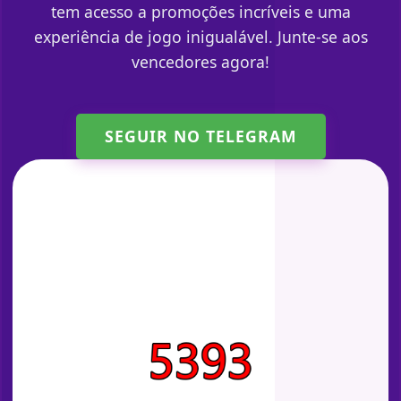
tem acesso a promoções incríveis e uma
experiência de jogo inigualável. Junte-se aos
vencedores agora!
SEGUIR NO TELEGRAM