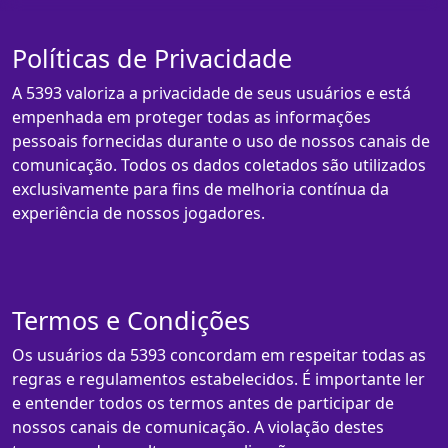
Políticas de Privacidade
A 5393 valoriza a privacidade de seus usuários e está
empenhada em proteger todas as informações
pessoais fornecidas durante o uso de nossos canais de
comunicação. Todos os dados coletados são utilizados
exclusivamente para fins de melhoria contínua da
experiência de nossos jogadores.
Termos e Condições
Os usuários da 5393 concordam em respeitar todas as
regras e regulamentos estabelecidos. É importante ler
e entender todos os termos antes de participar de
nossos canais de comunicação. A violação destes