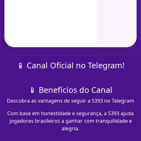
📱 Canal Oficial no Telegram!
📱 Benefícios do Canal
Descubra as vantagens de seguir a 5393 no Telegram
Com base em honestidade e segurança, a 5393 ajuda
jogadores brasileiros a ganhar com tranquilidade e
alegria.