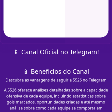
📱 Canal Oficial no Telegram!
📱 Benefícios do Canal
Descubra as vantagens de seguir a 5526 no Telegram
A 5526 oferece análises detalhadas sobre a capacidade
ofensiva de cada equipe, incluindo estatísticas sobre
gols marcados, oportunidades criadas e até mesmo
análise sobre como cada equipe se comporta em