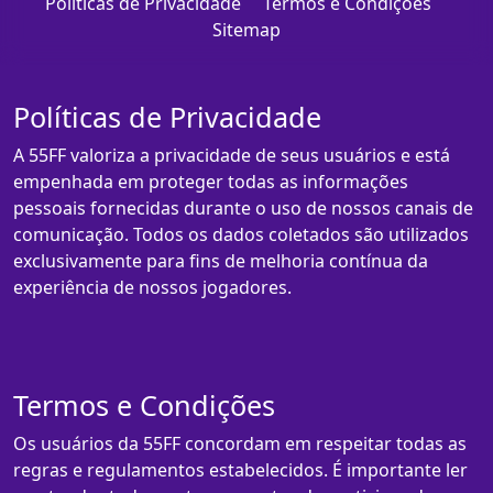
Políticas de Privacidade
Termos e Condições
Sitemap
Políticas de Privacidade
A 55FF valoriza a privacidade de seus usuários e está
empenhada em proteger todas as informações
pessoais fornecidas durante o uso de nossos canais de
comunicação. Todos os dados coletados são utilizados
exclusivamente para fins de melhoria contínua da
experiência de nossos jogadores.
Termos e Condições
Os usuários da 55FF concordam em respeitar todas as
regras e regulamentos estabelecidos. É importante ler