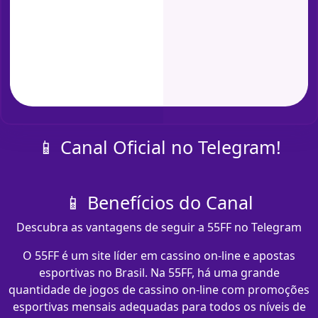
📱 Canal Oficial no Telegram!
📱 Benefícios do Canal
Descubra as vantagens de seguir a 55FF no Telegram
O 55FF é um site líder em cassino on-line e apostas
esportivas no Brasil. Na 55FF, há uma grande
quantidade de jogos de cassino on-line com promoções
esportivas mensais adequadas para todos os níveis de