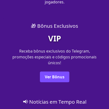
jogadores.
🎁 Bônus Exclusivos
VIP
Receba bônus exclusivos do Telegram,
promoções especiais e códigos promocionais
únicos!
Ver Bônus
📢 Notícias em Tempo Real