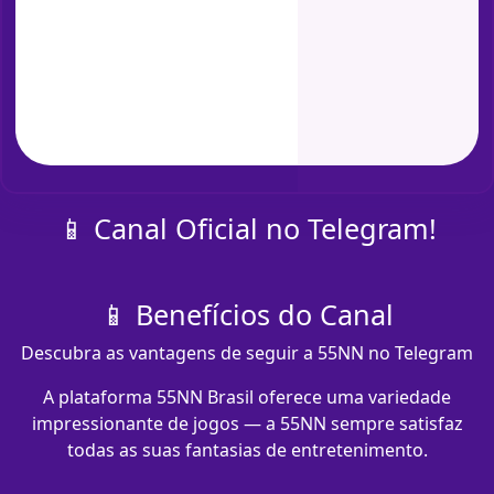
📱 Canal Oficial no Telegram!
📱 Benefícios do Canal
Descubra as vantagens de seguir a 55NN no Telegram
A plataforma 55NN Brasil oferece uma variedade
impressionante de jogos — a 55NN sempre satisfaz
todas as suas fantasias de entretenimento.