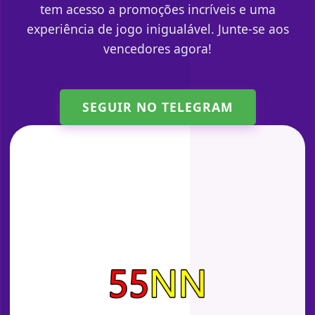
tem acesso a promoções incríveis e uma
experiência de jogo inigualável. Junte-se aos
vencedores agora!
SEGUIR NO TELEGRAM