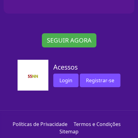
SEGUIR AGORA
Acessos
Login
Registrar-se
Políticas de Privacidade
Termos e Condições
Sitemap