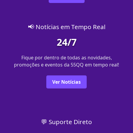
📢 Notícias em Tempo Real
24/7
Fique por dentro de todas as novidades,
promoções e eventos da 55QQ em tempo real!
Ver Notícias
💬 Suporte Direto