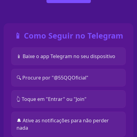
📱 Como Seguir no Telegram
📱 Baixe o app Telegram no seu dispositivo
🔍 Procure por "@55QQOficial"
👆 Toque em "Entrar" ou "Join"
🔔 Ative as notificações para não perder
nada