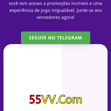
você tem acesso a promoções incríveis e uma
experiência de jogo inigualável. Junte-se aos
vencedores agora!
SEGUIR NO TELEGRAM