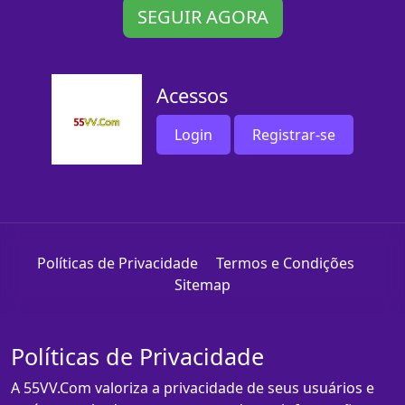
SEGUIR AGORA
Acessos
Login
Registrar-se
Políticas de Privacidade
Termos e Condições
Sitemap
Políticas de Privacidade
A 55VV.Com valoriza a privacidade de seus usuários e