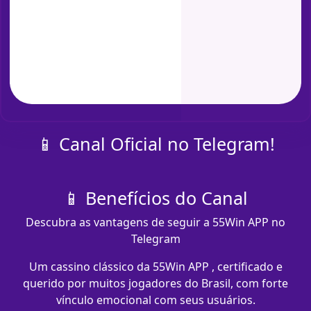
📱 Canal Oficial no Telegram!
📱 Benefícios do Canal
Descubra as vantagens de seguir a 55Win APP no
Telegram
Um cassino clássico da 55Win APP , certificado e
querido por muitos jogadores do Brasil, com forte
vínculo emocional com seus usuários.