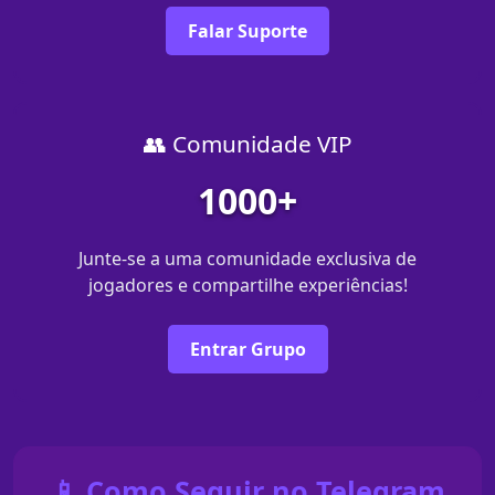
Falar Suporte
👥 Comunidade VIP
1000+
Junte-se a uma comunidade exclusiva de
jogadores e compartilhe experiências!
Entrar Grupo
📱 Como Seguir no Telegram