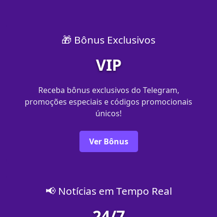
🎁 Bônus Exclusivos
VIP
Receba bônus exclusivos do Telegram,
promoções especiais e códigos promocionais
únicos!
Ver Bônus
📢 Notícias em Tempo Real
24/7