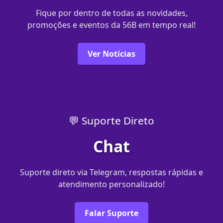
Fique por dentro de todas as novidades,
promoções e eventos da 56B em tempo real!
Ver Notícias
💬 Suporte Direto
Chat
Suporte direto via Telegram, respostas rápidas e
atendimento personalizado!
Falar Suporte