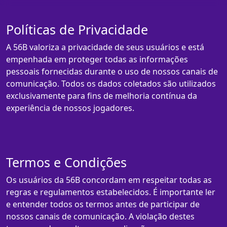
Políticas de Privacidade
A 56B valoriza a privacidade de seus usuários e está
empenhada em proteger todas as informações
pessoais fornecidas durante o uso de nossos canais de
comunicação. Todos os dados coletados são utilizados
exclusivamente para fins de melhoria contínua da
experiência de nossos jogadores.
Termos e Condições
Os usuários da 56B concordam em respeitar todas as
regras e regulamentos estabelecidos. É importante ler
e entender todos os termos antes de participar de
nossos canais de comunicação. A violação destes