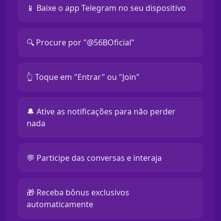
📱 Baixe o app Telegram no seu dispositivo
🔍 Procure por "@56BOficial"
👆 Toque em "Entrar" ou "Join"
🔔 Ative as notificações para não perder
nada
💬 Participe das conversas e interaja
🎁 Receba bônus exclusivos
automaticamente