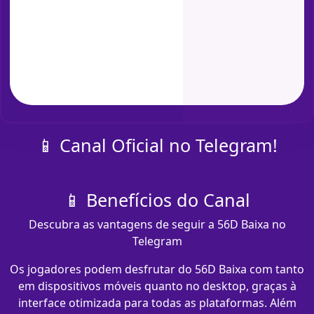
📱 Canal Oficial no Telegram!
📱 Benefícios do Canal
Descubra as vantagens de seguir a 56D Baixa no
Telegram
Os jogadores podem desfrutar do 56D Baixa com​ tanto
em dispositivos móveis quanto no desktop, graças à
interface otimizada para todas as plataformas. Além