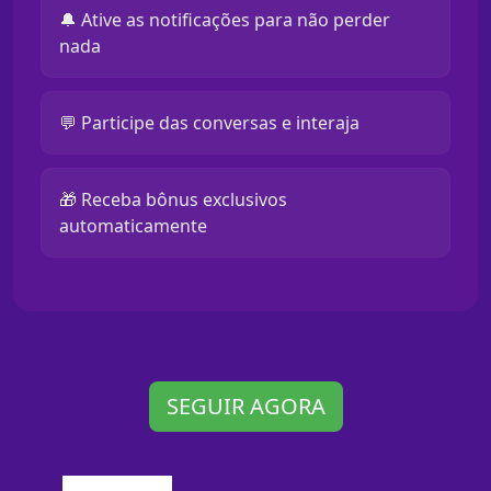
🔔 Ative as notificações para não perder
nada
💬 Participe das conversas e interaja
🎁 Receba bônus exclusivos
automaticamente
SEGUIR AGORA