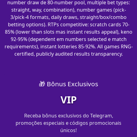
number draw de 80-number pool, multiple bet types:
straight, way, combination), number games (pick-
3/pick-4 formats, daily draws, straight/box/combo
betting options). RTPs competitive: scratch cards 70-
85% (lower than slots mas instant results appeal), keno
92-95% (dependent em numbers selected e match
requirements), instant lotteries 85-92%. All games RNG-
certified, publicly audited results transparency.
🎁 Bônus Exclusivos
VIP
Receba bônus exclusivos do Telegram,
promoções especiais e códigos promocionais
únicos!