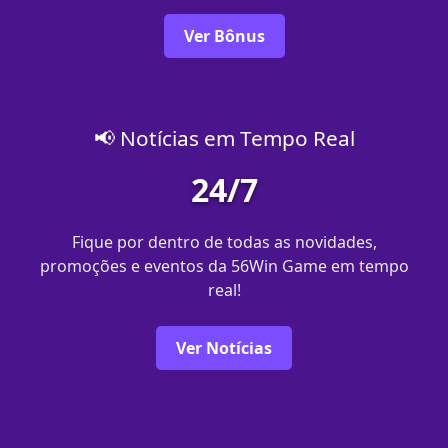
Ver Bônus
📢 Notícias em Tempo Real
24/7
Fique por dentro de todas as novidades,
promoções e eventos da 56Win Game em tempo
real!
Ver Notícias