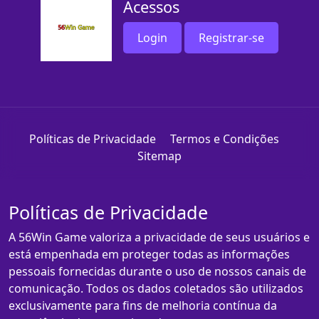
Acessos
Login
Registrar-se
Políticas de Privacidade
Termos e Condições
Sitemap
Políticas de Privacidade
A 56Win Game valoriza a privacidade de seus usuários e
está empenhada em proteger todas as informações
pessoais fornecidas durante o uso de nossos canais de
comunicação. Todos os dados coletados são utilizados
exclusivamente para fins de melhoria contínua da