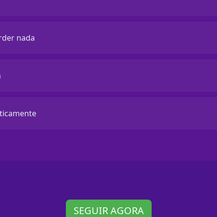
erder nada
a
aticamente
SEGUIR AGORA