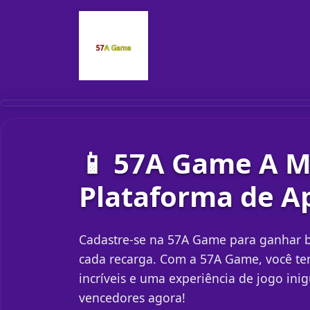
📱 57A Game A M
Plataforma de A
Cadastre-se na 57A Game para ganhar 
cada recarga. Com a 57A Game, você t
incríveis e uma experiência de jogo inig
vencedores agora!