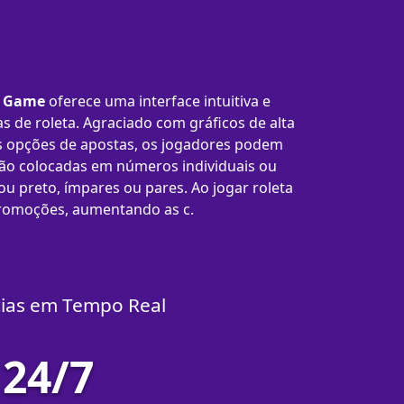
 Game
oferece uma interface intuitiva e
s de roleta. Agraciado com gráficos de alta
as opções de apostas, os jogadores podem
 são colocadas em números individuais ou
 preto, ímpares ou pares. Ao jogar roleta
 promoções, aumentando as c.
cias em Tempo Real
24/7