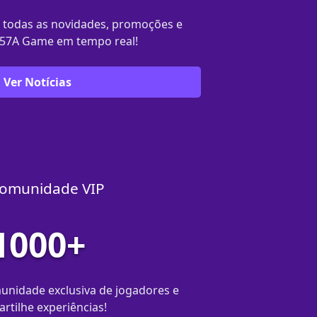
e todas as novidades, promoções e
 57A Game em tempo real!
Ver Notícias
Comunidade VIP
1000+
unidade exclusiva de jogadores e
rtilhe experiências!