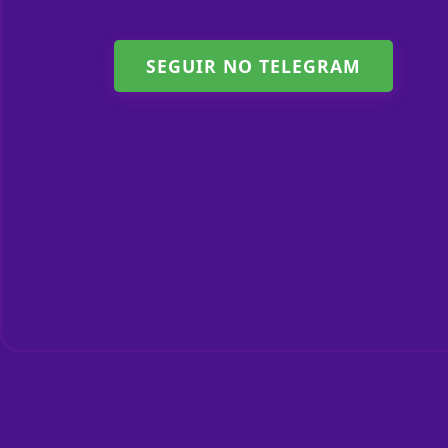
SEGUIR NO TELEGRAM