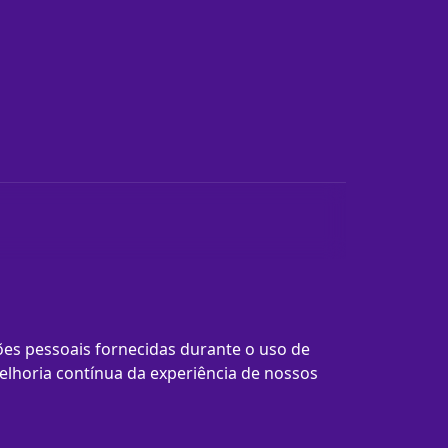
es pessoais fornecidas durante o uso de
elhoria contínua da experiência de nossos