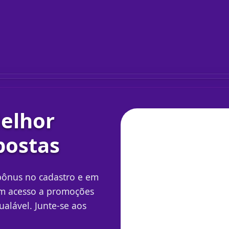
elhor
postas
bônus no cadastro e em
em acesso a promoções
ualável. Junte-se aos