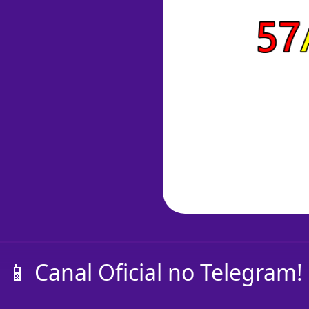
📱 Canal Oficial no Telegram!