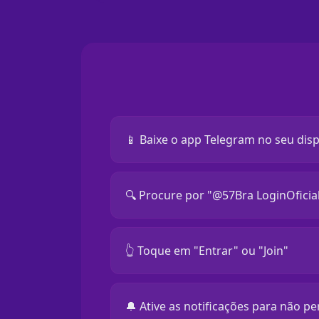
📱 Baixe o app Telegram no seu disp
🔍 Procure por "@57Bra LoginOficia
👆 Toque em "Entrar" ou "Join"
🔔 Ative as notificações para não p