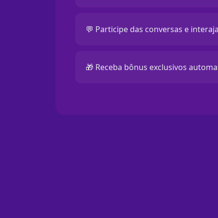
💬 Participe das conversas e interaj
🎁 Receba bônus exclusivos autom