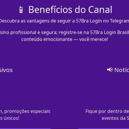
📱 Benefícios do Canal
Descubra as vantagens de seguir a 57Bra Login no Telegra
ino profissional e segura; registre-se na 57Bra Login Brasi
conteúdo emocionante — você merece!
sivos
📢 Notí
m, promoções especiais
Fique por dentro d
s únicos!
eventos da 