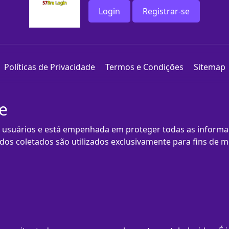
Login
Registrar-se
Políticas de Privacidade
Termos e Condições
Sitemap
de
us usuários e está empenhada em proteger todas as informa
os coletados são utilizados exclusivamente para fins de m