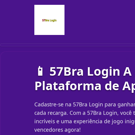
📱 57Bra Login A
Plataforma de A
Cadastre-se na 57Bra Login para ganha
cada recarga. Com a 57Bra Login, você
incríveis e uma experiência de jogo inig
vencedores agora!