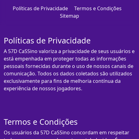
Políticas de Privacidade
Termos e Condições
Sitemap
Políticas de Privacidade
A 57D CaSSino valoriza a privacidade de seus usuários e
está empenhada em proteger todas as informações
pessoais fornecidas durante o uso de nossos canais de
comunicação. Todos os dados coletados são utilizados
exclusivamente para fins de melhoria contínua da
experiência de nossos jogadores.
Termos e Condições
Os usuários da 57D CaSSino concordam em respeitar