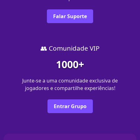
Falar Suporte
👥 Comunidade VIP
1000+
Junte-se a uma comunidade exclusiva de
jogadores e compartilhe experiências!
Entrar Grupo