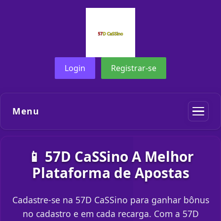
Login
Registrar-se
Menu
📱 57D CaSSino A Melhor
Plataforma de Apostas
Cadastre-se na 57D CaSSino para ganhar bônus
no cadastro e em cada recarga. Com a 57D