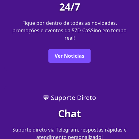
24/7
Fique por dentro de todas as novidades,
promoções e eventos da 57D CaSSino em tempo
real!
Ver Notícias
💬 Suporte Direto
Chat
Suporte direto via Telegram, respostas rápidas e
atendimento personalizado!