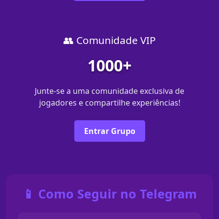
👥 Comunidade VIP
1000+
Junte-se a uma comunidade exclusiva de
jogadores e compartilhe experiências!
Entrar Grupo
📱 Como Seguir no Telegram