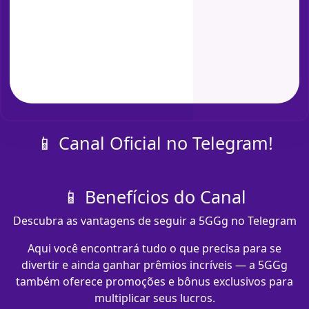
📱 Canal Oficial no Telegram!
📱 Benefícios do Canal
Descubra as vantagens de seguir a 5GGg no Telegram
Aqui você encontrará tudo o que precisa para se
divertir e ainda ganhar prêmios incríveis — a 5GGg
também oferece promoções e bônus exclusivos para
multiplicar seus lucros.