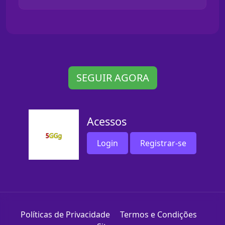
SEGUIR AGORA
Acessos
Login
Registrar-se
Políticas de Privacidade
Termos e Condições