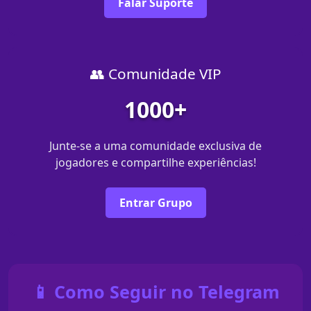
Falar Suporte
👥 Comunidade VIP
1000+
Junte-se a uma comunidade exclusiva de
jogadores e compartilhe experiências!
Entrar Grupo
📱 Como Seguir no Telegram