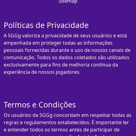
Sitemap
Políticas de Privacidade
A 5GGg valoriza a privacidade de seus usuários e está
empenhada em proteger todas as informações
pessoais fornecidas durante o uso de nossos canais de
comunicação. Todos os dados coletados são utilizados
exclusivamente para fins de melhoria contínua da
experiência de nossos jogadores.
Termos e Condições
Os usuários da 5GGg concordam em respeitar todas as
regras e regulamentos estabelecidos. É importante ler
e entender todos os termos antes de participar de