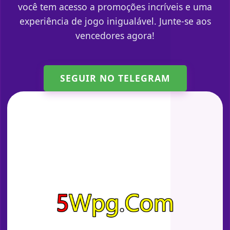
você tem acesso a promoções incríveis e uma
experiência de jogo inigualável. Junte-se aos
vencedores agora!
SEGUIR NO TELEGRAM