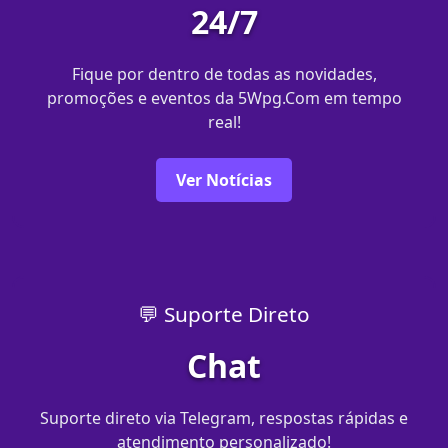
24/7
Fique por dentro de todas as novidades,
promoções e eventos da 5Wpg.Com em tempo
real!
Ver Notícias
💬 Suporte Direto
Chat
Suporte direto via Telegram, respostas rápidas e
atendimento personalizado!