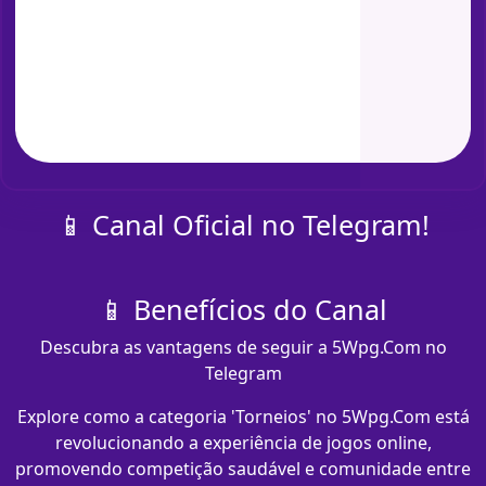
📱 Canal Oficial no Telegram!
📱 Benefícios do Canal
Descubra as vantagens de seguir a 5Wpg.Com no
Telegram
Explore como a categoria 'Torneios' no 5Wpg.Com está
revolucionando a experiência de jogos online,
promovendo competição saudável e comunidade entre