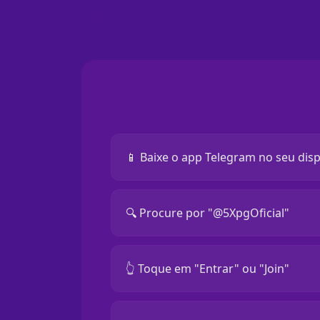
📱 Baixe o app Telegram no seu disp
🔍 Procure por "@5XpgOficial"
👆 Toque em "Entrar" ou "Join"