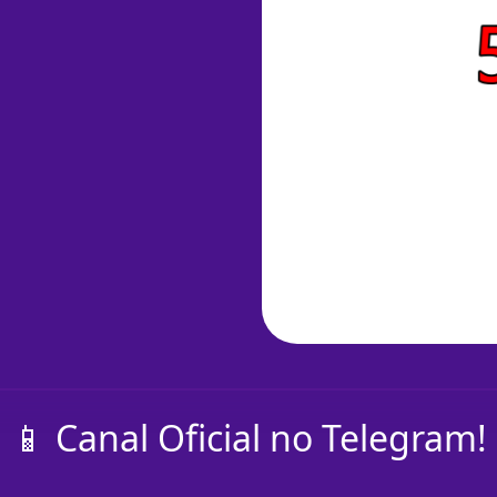
📱 Canal Oficial no Telegram!