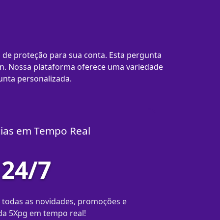
de proteção para sua conta. Esta pergunta
in. Nossa plataforma oferece uma variedade
unta personalizada.
cias em Tempo Real
24/7
e todas as novidades, promoções e
da 5Xpg em tempo real!