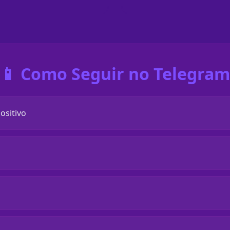
📱 Como Seguir no Telegram
ositivo