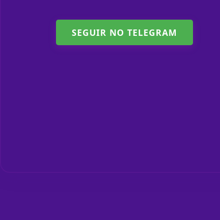
SEGUIR NO TELEGRAM