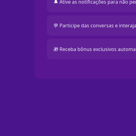
🔔 Ative as notificações para não p
💬 Participe das conversas e interaj
🎁 Receba bônus exclusivos autom