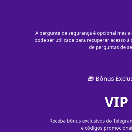
A pergunta de segurança é opcional mas a
pode ser utilizada para recuperar acesso 
de perguntas de se
🎁 Bônus Exclu
VIP
Receba bônus exclusivos do Telegra
e códigos promocionai