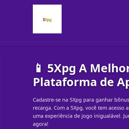
📱 5Xpg A Melho
Plataforma de A
Cadastre-se na 5Xpg para ganhar bônus
recarga. Com a 5Xpg, você tem acesso a
uma experiência de jogo inigualável. J
agora!