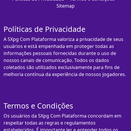
Sitemap
Políticas de Privacidade
A 5Xpg Com Plataforma valoriza a privacidade de seus
usuários e está empenhada em proteger todas as
informações pessoais fornecidas durante o uso de
nossos canais de comunicação. Todos os dados
coletados são utilizados exclusivamente para fins de
melhoria contínua da experiência de nossos jogadores.
Termos e Condições
Os usuários da 5Xpg Com Plataforma concordam em
respeitar todas as regras e regulamentos
estabelecidos. É importante ler e entender todos os