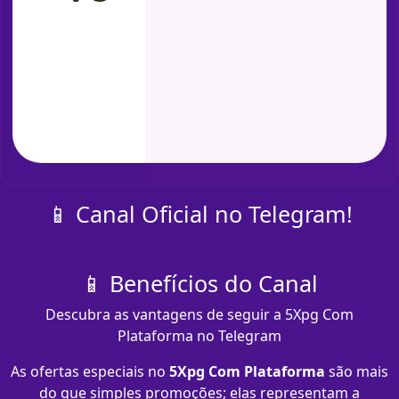
📱 Canal Oficial no Telegram!
📱 Benefícios do Canal
Descubra as vantagens de seguir a 5Xpg Com
Plataforma no Telegram
As ofertas especiais no
5Xpg Com Plataforma
são mais
do que simples promoções; elas representam a