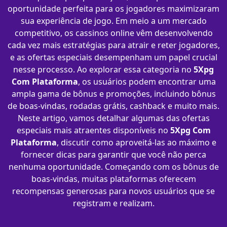
oportunidade perfeita para os jogadores maximizaram
sua experiência de jogo. Em meio a um mercado
competitivo, os cassinos online vêm desenvolvendo
cada vez mais estratégias para atrair e reter jogadores,
e as ofertas especiais desempenham um papel crucial
nesse processo. Ao explorar essa categoria no
5Xpg
Com Plataforma
, os usuários podem encontrar uma
ampla gama de bônus e promoções, incluindo bônus
de boas-vindas, rodadas grátis, cashback e muito mais.
Neste artigo, vamos detalhar algumas das ofertas
especiais mais atraentes disponíveis no
5Xpg Com
Plataforma
, discutir como aproveitá-las ao máximo e
fornecer dicas para garantir que você não perca
nenhuma oportunidade. Começando com os bônus de
boas-vindas, muitas plataformas oferecem
recompensas generosas para novos usuários que se
registram e realizam.