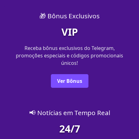
🎁 Bônus Exclusivos
VIP
Receba bônus exclusivos do Telegram,
promoções especiais e códigos promocionais
únicos!
Ver Bônus
📢 Notícias em Tempo Real
24/7