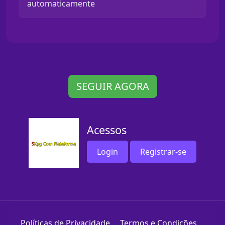
automaticamente
SEGUIR AGORA
Acessos
Login
Registrar-se
Políticas de Privacidade
Termos e Condições