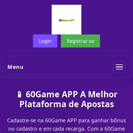
Login
Registrar-se
Menu
📱 60Game APP A Melhor
Plataforma de Apostas
Cadastre-se na 60Game APP para ganhar bônus
no cadastro e em cada recarga. Com a 60Game