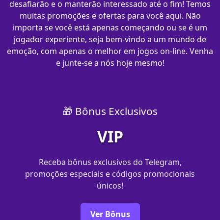
desafiarão e o manterão interessado até o fim! Temos
muitas promoções e ofertas para você aqui. Não
importa se você está apenas começando ou se é um
jogador experiente, seja bem-vindo a um mundo de
emoção, com apenas o melhor em jogos on-line. Venha
e junte-se a nós hoje mesmo!
🎁 Bônus Exclusivos
VIP
Receba bônus exclusivos do Telegram,
promoções especiais e códigos promocionais
únicos!
Ver Bônus