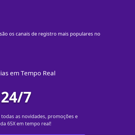
 são os canais de registro mais populares no
cias em Tempo Real
24/7
e todas as novidades, promoções e
 da 65X em tempo real!