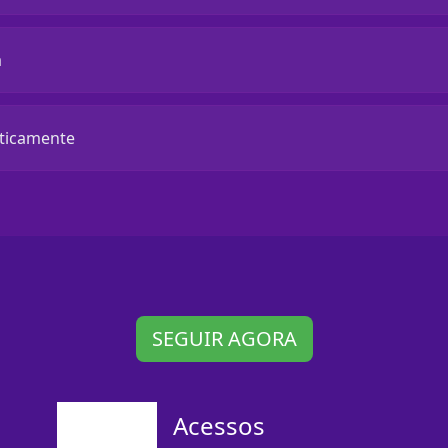
a
aticamente
SEGUIR AGORA
Acessos