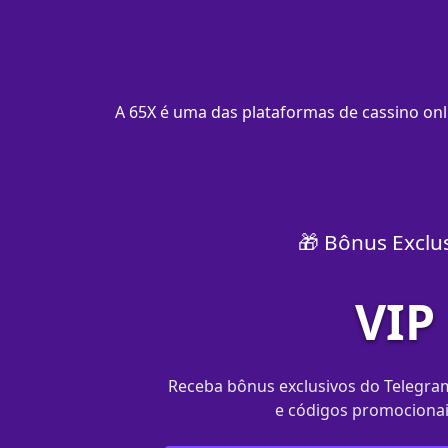
A 65X é uma das plataformas de cassino onli
🎁 Bônus Exclu
VIP
Receba bônus exclusivos do Telegra
e códigos promocionai