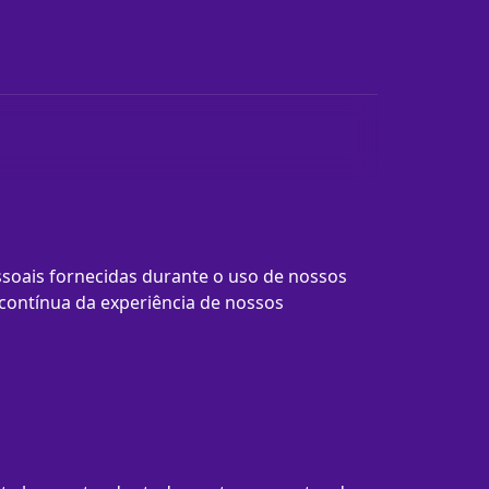
ssoais fornecidas durante o uso de nossos
 contínua da experiência de nossos