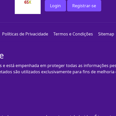
Login
Registrar-se
Políticas de Privacidade
Termos e Condições
Sitemap
de
ios e está empenhada em proteger todas as informações pe
tados são utilizados exclusivamente para fins de melhoria