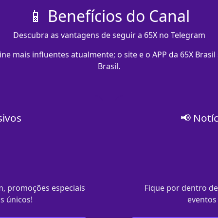
📱 Benefícios do Canal
Descubra as vantagens de seguir a 65X no Telegram
ne mais influentes atualmente; o site e o APP da 65X Brasil
Brasil.
sivos
📢 Notí
m, promoções especiais
Fique por dentro d
s únicos!
eventos