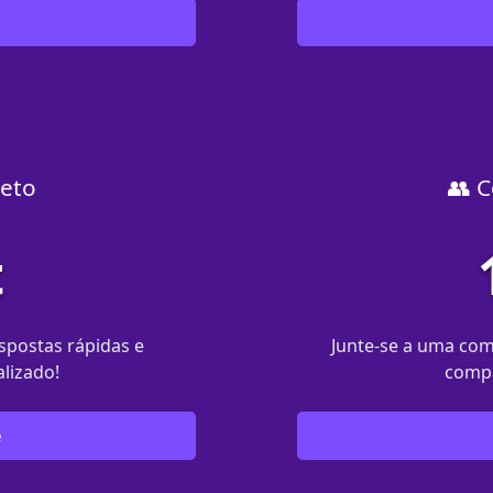
reto
👥 
t
espostas rápidas e
Junte-se a uma com
lizado!
compa
e