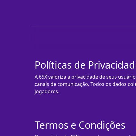
Políticas de Privacida
A 65X valoriza a privacidade de seus usuár
canais de comunicação. Todos os dados cole
jogadores.
Termos e Condições