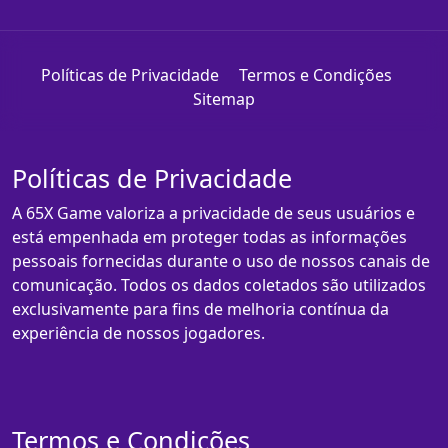
Políticas de Privacidade
Termos e Condições
Sitemap
Políticas de Privacidade
A 65X Game valoriza a privacidade de seus usuários e
está empenhada em proteger todas as informações
pessoais fornecidas durante o uso de nossos canais de
comunicação. Todos os dados coletados são utilizados
exclusivamente para fins de melhoria contínua da
experiência de nossos jogadores.
Termos e Condições