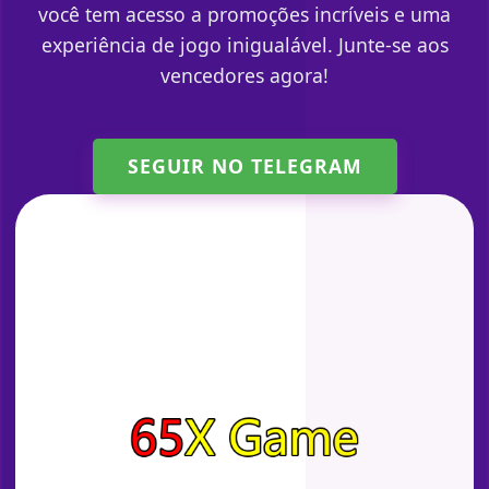
você tem acesso a promoções incríveis e uma
experiência de jogo inigualável. Junte-se aos
vencedores agora!
SEGUIR NO TELEGRAM