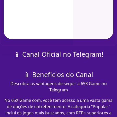
📱 Canal Oficial no Telegram!
📱 Benefícios do Canal
Descubra as vantagens de seguir a 65X Game no
Telegram
No 65X Game com​, você tem acesso a uma vasta gama
de opções de entretenimento. A categoria “Popular”
inclui os jogos mais buscados, com RTPs superiores a