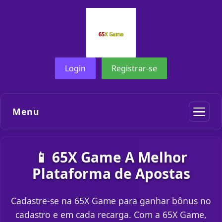
Login
Registrar-se
Menu
📱 65X Game A Melhor
Plataforma de Apostas
Cadastre-se na 65X Game para ganhar bônus no
cadastro e em cada recarga. Com a 65X Game,