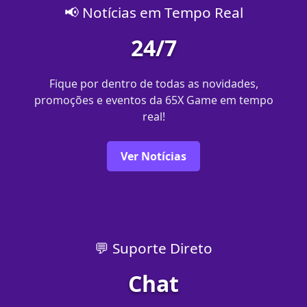
📢 Notícias em Tempo Real
24/7
Fique por dentro de todas as novidades,
promoções e eventos da 65X Game em tempo
real!
Ver Notícias
💬 Suporte Direto
Chat