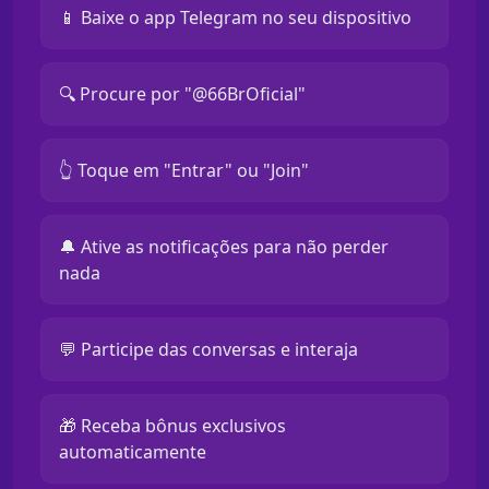
📱 Baixe o app Telegram no seu dispositivo
🔍 Procure por "@66BrOficial"
👆 Toque em "Entrar" ou "Join"
🔔 Ative as notificações para não perder
nada
💬 Participe das conversas e interaja
🎁 Receba bônus exclusivos
automaticamente