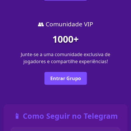
👥 Comunidade VIP
1000+
Junte-se a uma comunidade exclusiva de
jogadores e compartilhe experiências!
Entrar Grupo
📱 Como Seguir no Telegram