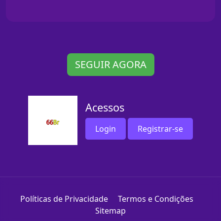
SEGUIR AGORA
Acessos
Login
Registrar-se
Políticas de Privacidade
Termos e Condições
Sitemap