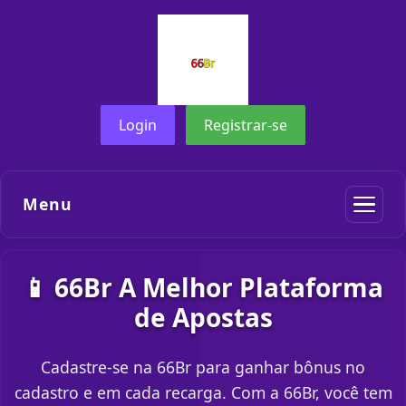
Login
Registrar-se
Menu
📱 66Br A Melhor Plataforma
de Apostas
Cadastre-se na 66Br para ganhar bônus no
cadastro e em cada recarga. Com a 66Br, você tem