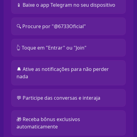
📱 Baixe o app Telegram no seu dispositivo
🔍 Procure por "@6733Oficial"
👆 Toque em "Entrar" ou "Join"
🔔 Ative as notificações para não perder
nada
💬 Participe das conversas e interaja
🎁 Receba bônus exclusivos
automaticamente