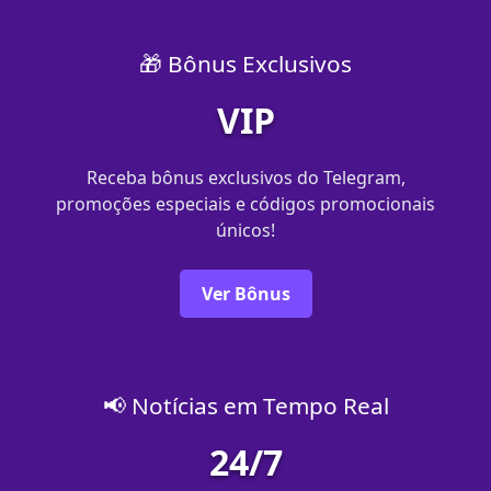
🎁 Bônus Exclusivos
VIP
Receba bônus exclusivos do Telegram,
promoções especiais e códigos promocionais
únicos!
Ver Bônus
📢 Notícias em Tempo Real
24/7