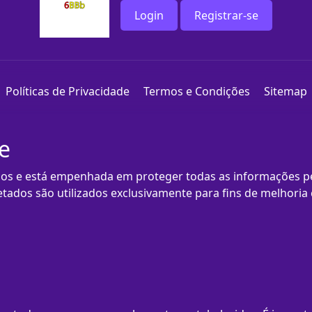
Login
Registrar-se
Políticas de Privacidade
Termos e Condições
Sitemap
de
rios e está empenhada em proteger todas as informações p
tados são utilizados exclusivamente para fins de melhoria