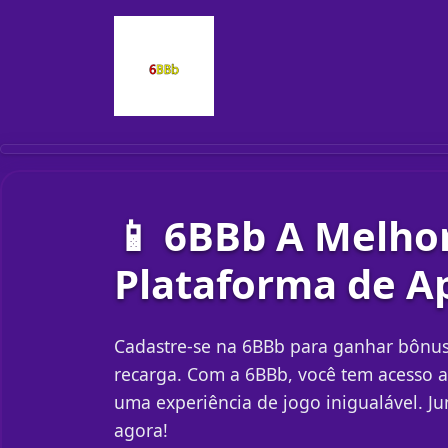
📱 6BBb A Melho
Plataforma de A
Cadastre-se na 6BBb para ganhar bônus
recarga. Com a 6BBb, você tem acesso a
uma experiência de jogo inigualável. J
agora!