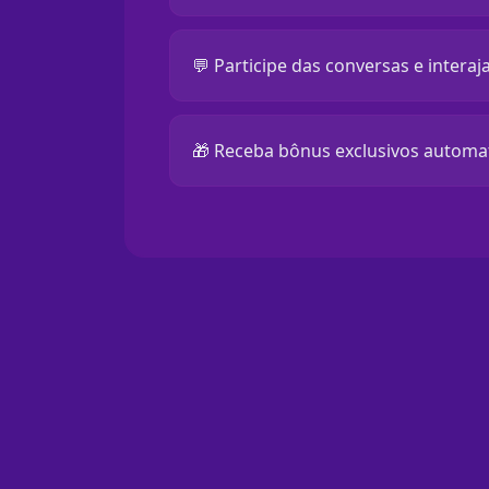
💬 Participe das conversas e interaj
🎁 Receba bônus exclusivos autom