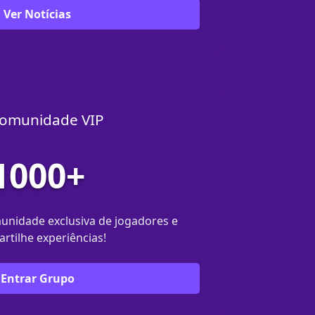
Ver Notícias
Comunidade VIP
1000+
unidade exclusiva de jogadores e
rtilhe experiências!
Entrar Grupo