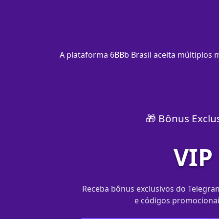
A plataforma 6BBb Brasil aceita múltiplo
🎁 Bônus Exclu
VIP
Receba bônus exclusivos do Telegra
e códigos promocionai