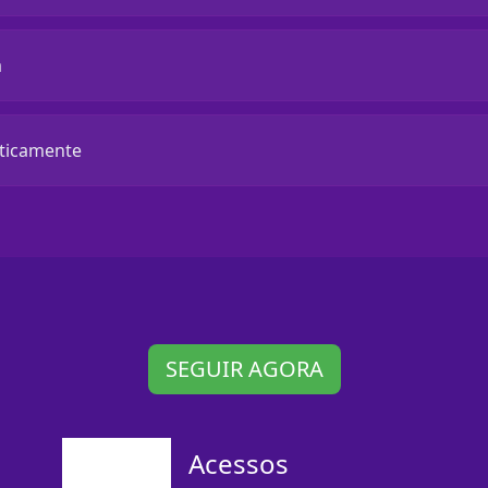
a
aticamente
SEGUIR AGORA
Acessos