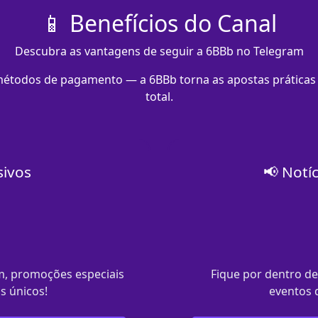
📱 Benefícios do Canal
Descubra as vantagens de seguir a 6BBb no Telegram
s métodos de pagamento — a 6BBb torna as apostas prática
total.
sivos
📢 Notí
m, promoções especiais
Fique por dentro d
s únicos!
eventos 