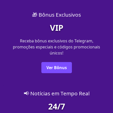
🎁 Bônus Exclusivos
VIP
Receba bônus exclusivos do Telegram,
promoções especiais e códigos promocionais
únicos!
Ver Bônus
📢 Notícias em Tempo Real
24/7