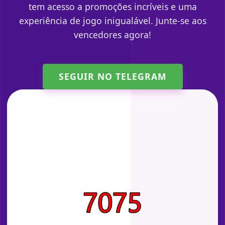
tem acesso a promoções incríveis e uma
experiência de jogo inigualável. Junte-se aos
vencedores agora!
SEGUIR NO TELEGRAM