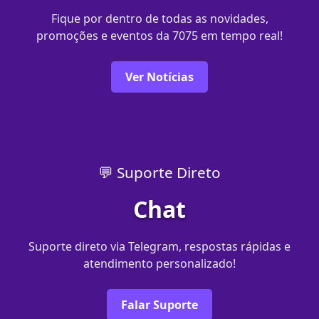
Fique por dentro de todas as novidades,
promoções e eventos da 7075 em tempo real!
Ver Notícias
💬 Suporte Direto
Chat
Suporte direto via Telegram, respostas rápidas e
atendimento personalizado!
Falar Suporte