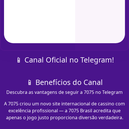
📱 Canal Oficial no Telegram!
📱 Benefícios do Canal
Descubra as vantagens de seguir a 7075 no Telegram
A 7075 criou um novo site internacional de cassino com
excelência profissional — a 7075 Brasil acredita que
apenas o jogo justo proporciona diversão verdadeira.