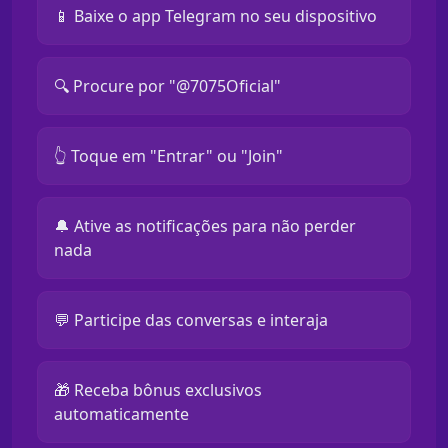
📱 Baixe o app Telegram no seu dispositivo
🔍 Procure por "@7075Oficial"
👆 Toque em "Entrar" ou "Join"
🔔 Ative as notificações para não perder
nada
💬 Participe das conversas e interaja
🎁 Receba bônus exclusivos
automaticamente