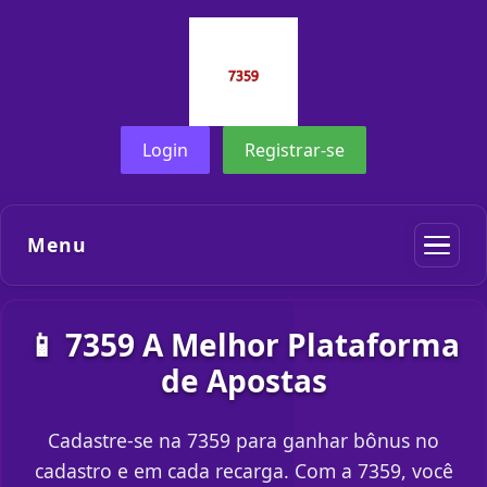
Login
Registrar-se
Menu
📱 7359 A Melhor Plataforma
de Apostas
Cadastre-se na 7359 para ganhar bônus no
cadastro e em cada recarga. Com a 7359, você