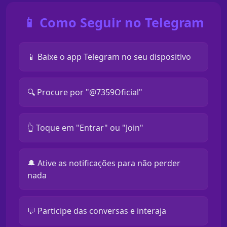
📱 Como Seguir no Telegram
📱 Baixe o app Telegram no seu dispositivo
🔍 Procure por "@7359Oficial"
👆 Toque em "Entrar" ou "Join"
🔔 Ative as notificações para não perder
nada
💬 Participe das conversas e interaja