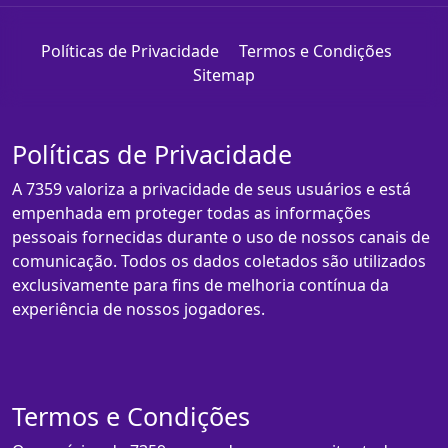
Políticas de Privacidade
Termos e Condições
Sitemap
Políticas de Privacidade
A 7359 valoriza a privacidade de seus usuários e está
empenhada em proteger todas as informações
pessoais fornecidas durante o uso de nossos canais de
comunicação. Todos os dados coletados são utilizados
exclusivamente para fins de melhoria contínua da
experiência de nossos jogadores.
Termos e Condições