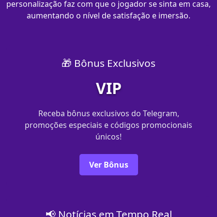
personalização faz com que o jogador se sinta em casa,
aumentando o nível de satisfação e imersão.
🎁 Bônus Exclusivos
VIP
Receba bônus exclusivos do Telegram,
promoções especiais e códigos promocionais
únicos!
Ver Bônus
📢 Notícias em Tempo Real