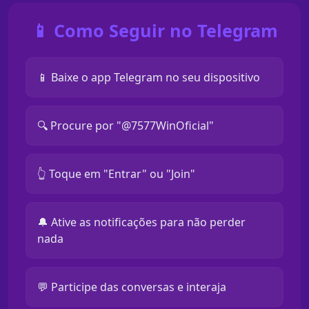
📱 Como Seguir no Telegram
📱 Baixe o app Telegram no seu dispositivo
🔍 Procure por "@7577WinOficial"
👆 Toque em "Entrar" ou "Join"
🔔 Ative as notificações para não perder
nada
💬 Participe das conversas e interaja