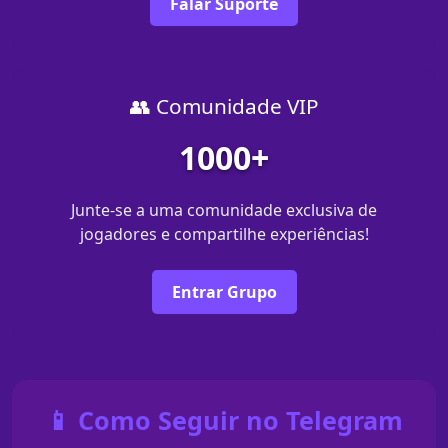
Falar Suporte
👥 Comunidade VIP
1000+
Junte-se a uma comunidade exclusiva de
jogadores e compartilhe experiências!
Entrar Grupo
📱 Como Seguir no Telegram