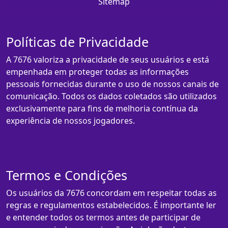
Sitemap
Políticas de Privacidade
A 7676 valoriza a privacidade de seus usuários e está
empenhada em proteger todas as informações
pessoais fornecidas durante o uso de nossos canais de
comunicação. Todos os dados coletados são utilizados
exclusivamente para fins de melhoria contínua da
experiência de nossos jogadores.
Termos e Condições
Os usuários da 7676 concordam em respeitar todas as
regras e regulamentos estabelecidos. É importante ler
e entender todos os termos antes de participar de