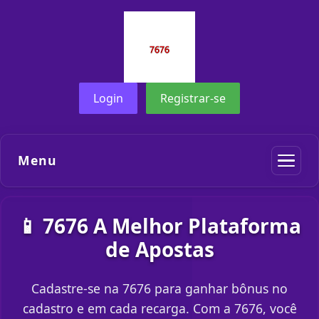
Login
Registrar-se
Menu
📱 7676 A Melhor Plataforma
de Apostas
Cadastre-se na 7676 para ganhar bônus no
cadastro e em cada recarga. Com a 7676, você