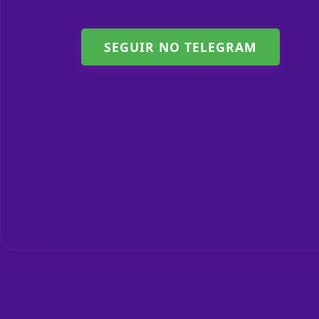
SEGUIR NO TELEGRAM