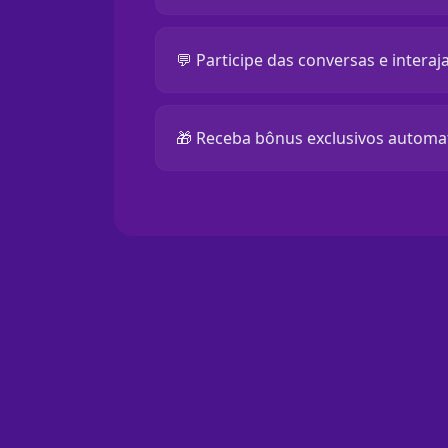
💬 Participe das conversas e interaj
🎁 Receba bônus exclusivos autom