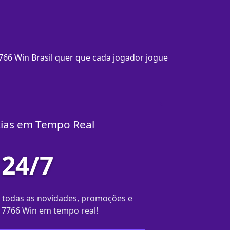
766 Win Brasil quer que cada jogador jogue
cias em Tempo Real
24/7
e todas as novidades, promoções e
 7766 Win em tempo real!