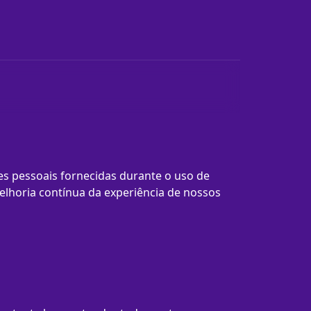
es pessoais fornecidas durante o uso de
elhoria contínua da experiência de nossos