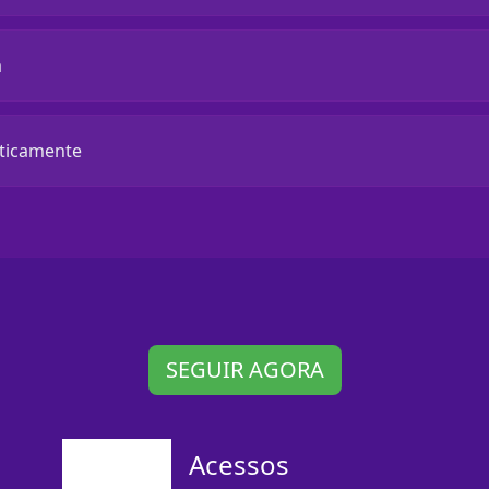
a
aticamente
SEGUIR AGORA
Acessos