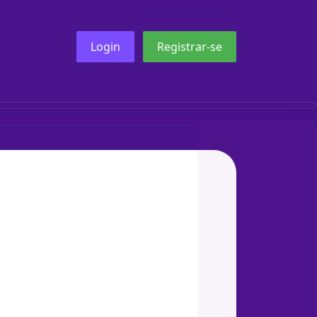
Login
Registrar-se