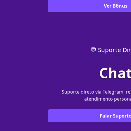
Ver Bônus
💬 Suporte Di
Cha
Suporte direto via Telegram, r
atendimento persona
Falar Suport