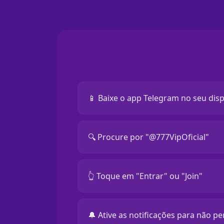
📱 Baixe o app Telegram no seu disp
🔍 Procure por "@777VipOficial"
👆 Toque em "Entrar" ou "Join"
🔔 Ative as notificações para não p