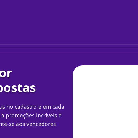
or
postas
us no cadastro e em cada
 a promoções incríveis e
unte-se aos vencedores